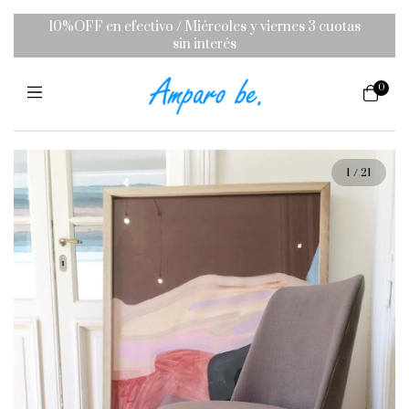
10%OFF en efectivo / Miércoles y viernes 3 cuotas
sin interés
0
1
/
21