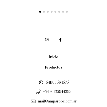
Inicio
Productos
541163564575
+54 9 1135944293
mail@amparobe.com.ar