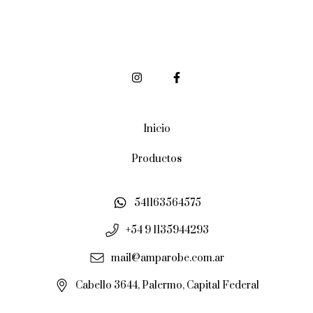
Inicio
Productos
541163564575
+54 9 1135944293
mail@amparobe.com.ar
Cabello 3644, Palermo, Capital Federal