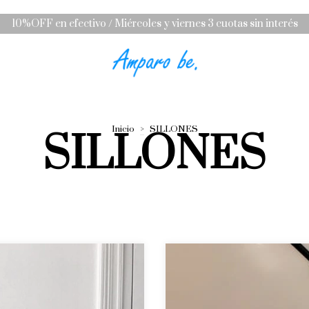
10%OFF en efectivo / Miércoles y viernes 3 cuotas sin interés
Inicio
>
SILLONES
SILLONES