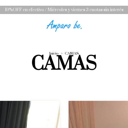
10%OFF en efectivo / Miércoles y viernes 3 cuotas sin interés
Inicio
>
CAMAS
CAMAS