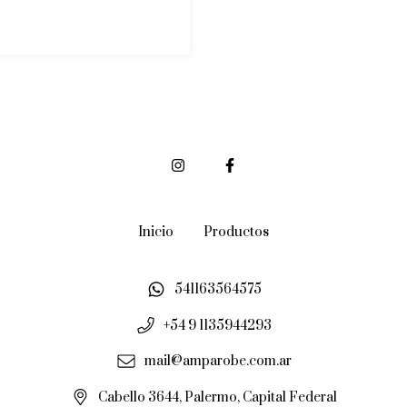
Inicio
Productos
541163564575
+54 9 1135944293
mail@amparobe.com.ar
Cabello 3644, Palermo, Capital Federal