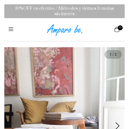
10%OFF en efectivo / Miércoles y viernes 3 cuotas
sin interés
0
1
/
2