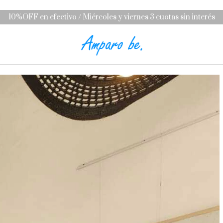
10%OFF en efectivo / Miércoles y viernes 3 cuotas sin interés