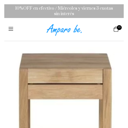
10%OFF en efectivo / Miércoles y viernes 3 cuotas
sin interés
0