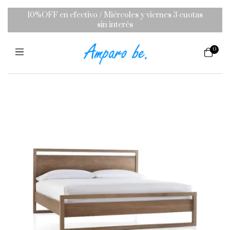
10%OFF en efectivo / Miércoles y viernes 3 cuotas
sin interés
0