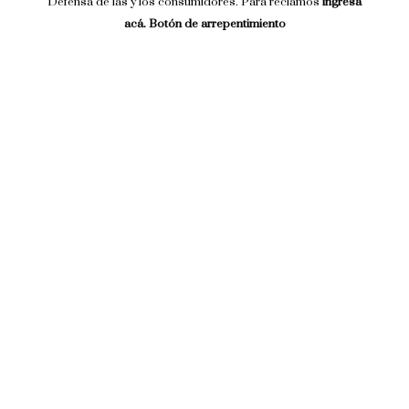
Defensa de las y los consumidores. Para reclamos
ingresá
acá.
Botón de arrepentimiento